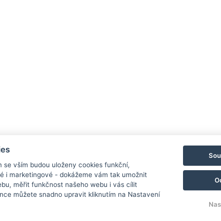
Ub
Ga
Ce
Re
Sq
ies
Sou
Ok
m se vším budou uloženy cookies funkční,
ké i marketingové - dokážeme vám tak umožnit
Ko
O
bu, měřit funkčnost našeho webu i vás cílit
Re
nce můžete snadno upravit kliknutím na Nastavení
Nas