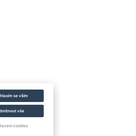
ytování
lerie
ník
staurace
uash
hlasím se vším
olí
ntakty
dmítnout vše
zervace
tavení cookies