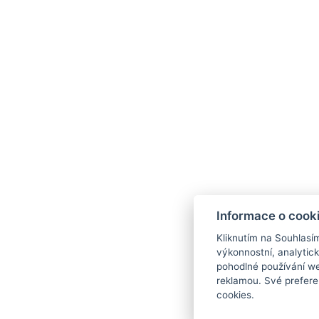
info.hotel-jicin@seznam.cz
+420 720 997 605
+420 721 854 624
Mapa
Informace o cook
Kliknutím na Souhlasí
výkonnostní, analytic
pohodlné používání we
reklamou. Své prefere
cookies.