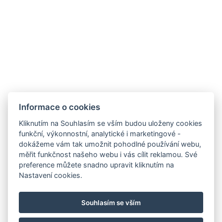
+420 721 854 624
Mapa
Ubytování
Informace o cookies
Galerie
Kliknutím na Souhlasím se vším budou uloženy cookies
funkční, výkonnostní, analytické i marketingové -
Ceník
dokážeme vám tak umožnit pohodlné používání webu,
Restaurace
měřit funkčnost našeho webu i vás cílit reklamou. Své
preference můžete snadno upravit kliknutím na
Squash
Nastavení cookies.
Okolí
Kontakty
Souhlasím se vším
Rezervace