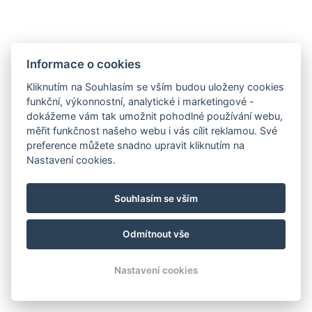
Ubytování
Informace o cookies
Galerie
Kliknutím na Souhlasím se vším budou uloženy cookies
funkční, výkonnostní, analytické i marketingové -
Ceník
dokážeme vám tak umožnit pohodlné používání webu,
Restaurace
měřit funkčnost našeho webu i vás cílit reklamou. Své
preference můžete snadno upravit kliknutím na
Squash
Nastavení cookies.
Okolí
Kontakty
Souhlasím se vším
Rezervace
Odmítnout vše
© Copyright 2026 | Všechna práva vyhrazena
Nastavení cookies